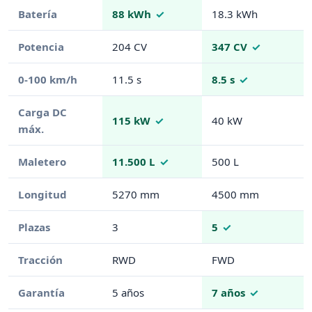
Batería
88 kWh
18.3 kWh
Potencia
204 CV
347 CV
0-100 km/h
11.5 s
8.5 s
Carga DC
115 kW
40 kW
máx.
Maletero
11.500 L
500 L
Longitud
5270 mm
4500 mm
Plazas
3
5
Tracción
RWD
FWD
Garantía
5 años
7 años