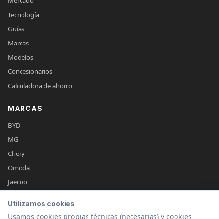
Mercado
Tecnología
Guías
Marcas
Modelos
Concesionarios
Calculadora de ahorro
MARCAS
BYD
MG
Chery
Omoda
Jaecoo
Leapmotor
Utilizamos cookies
XPeng
Usamos cookies propias técnicas (necesarias) y cookies