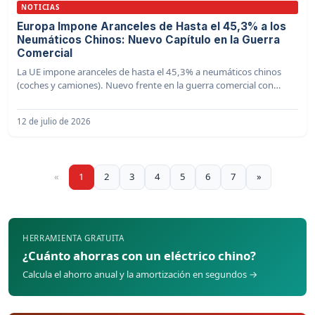
NOTICIAS
Europa Impone Aranceles de Hasta el 45,3% a los
Neumáticos Chinos: Nuevo Capítulo en la Guerra
Comercial
La UE impone aranceles de hasta el 45,3% a neumáticos chinos
(coches y camiones). Nuevo frente en la guerra comercial con
Pekín. ¡Infórmate aquí!
12 de julio de 2026
«
1
2
3
4
5
6
7
»
HERRAMIENTA GRATUITA
¿Cuánto ahorras con un eléctrico chino?
Calcula el ahorro anual y la amortización en segundos →