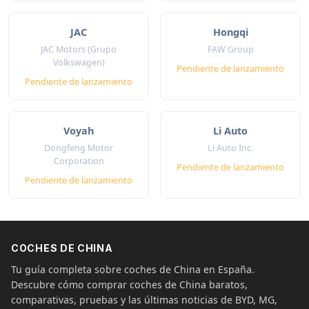
JAC
Hongqi
JAC Motors (Grupo
FAW Group
Volkswagen)
Pendiente de lanzamiento
Pendiente de lanzamiento
Voyah
Li Auto
Dongfeng Motor
Li Auto Inc.
Corporation
Pendiente de lanzamiento
Pendiente de lanzamiento
COCHES DE CHINA
Tu guía completa sobre coches de China en España.
Descubre cómo comprar coches de China baratos,
comparativas, pruebas y las últimas noticias de BYD, MG,