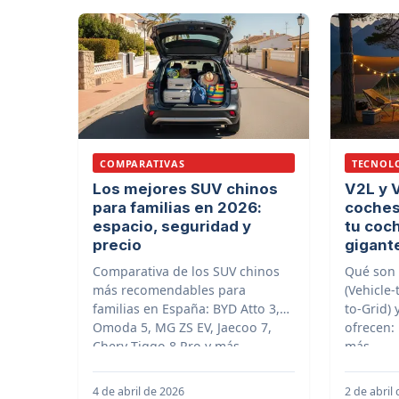
COMPARATIVAS
TECNOL
Los mejores SUV chinos
V2L y 
para familias en 2026:
coches
espacio, seguridad y
tu coc
precio
gigant
Comparativa de los SUV chinos
Qué son 
más recomendables para
(Vehicle-
familias en España: BYD Atto 3,
to-Grid) 
Omoda 5, MG ZS EV, Jaecoo 7,
ofrecen:
Chery Tiggo 8 Pro y más
más
4 de abril de 2026
2 de abril