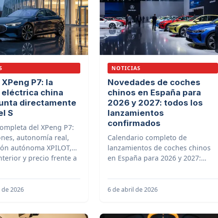
S
NOTICIAS
 XPeng P7: la
Novedades de coches
 eléctrica china
chinos en España para
unta directamente
2026 y 2027: todos los
el S
lanzamientos
confirmados
ompleta del XPeng P7:
ones, autonomía real,
Calendario completo de
ión autónoma XPILOT,
lanzamientos de coches chinos
nterior y precio frente a
en España para 2026 y 2027:
del S y BMW i4.
nuevos modelos de BYD, Chery,
Leapmotor, XPeng, NIO y más
marcas
l de 2026
6 de abril de 2026