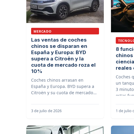
MERCADO
Las ventas de coches
TECNOL
chinos se disparan en
8 func
España y Europa: BYD
chinos
supera a Citroën y la
ciencia
cuota de mercado roza el
reales
10%
Coches q
Coches chinos arrasan en
un tanqu
España y Europa. BYD supera a
3 minuto
Citroën y su cuota de mercado
estas fu
roza el 10%. ¡El futuro ya está
China ya
aquí!
3 de julio de 2026
1 de julio