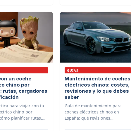
comparadores de precios.
GUÍAS
 con un coche
Mantenimiento de coches
co chino por
eléctricos chinos: costes,
: rutas, cargadores
revisiones y lo que debes
ficación
saber
tica para viajar con tu
Guía de mantenimiento para
éctrico chino por
coches eléctricos chinos en
cómo planificar rutas,
España: qué revisiones
r cargadores rápidos,
necesitan, cuánto cuestan, cada
rescindibles y consejos
cuánto tiempo y dónde hacerlas.