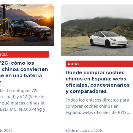
OGÍA
V2G: cómo los
GUÍAS
 chinos convierten
Dónde comprar coches
he en una batería
chinos en España: webs
e
oficiales, concesionarios
las tecnologías V2L
y comparadores
to-Load) y V2G (Vehicle-
Todos los enlaces directos para
y qué marcas chinas las
comprar coches chinos en
 BYD, MG, NIO, XPeng y
España: webs oficiales de BYD,
MG, Omoda, Leapmotor, XPeng,
Dongfeng, Smart, Lynk & Co y
 de 2026
30 de marzo de 2026
Maxus, más los mejores