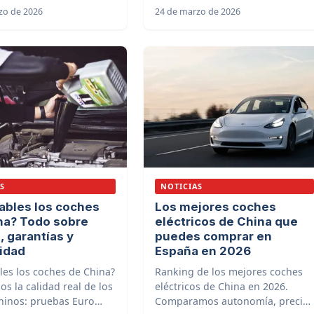
zo de 2026
24 de marzo de 2026
es largos.
BYD, MG, Leapmotor y más.
S
NOTICIAS
iables los coches
Los mejores coches
na? Todo sobre
eléctricos de China que
, garantías y
puedes comprar en
lidad
España en 2026
bles los coches de China?
Ranking de los mejores coches
s la calidad real de los
eléctricos de China en 2026.
hinos: pruebas Euro
Comparamos autonomía, precio