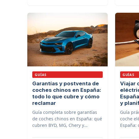
GUÍAS
GUÍAS
Garantías y postventa de
Viajar
coches chinos en España:
eléctri
todo lo que cubre y cómo
España
reclamar
y plani
Guía completa sobre garantías
Guía prác
de coches chinos en España: qué
coche el
cubren BYD, MG, Chery y
España: 
Leapmotor, cómo funcionan las
encontra
garantías de batería, y qué hacer
apps imp