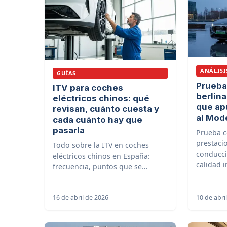
ANÁLISI
GUÍAS
Prueba
ITV para coches
berlina
eléctricos chinos: qué
que ap
revisan, cuánto cuesta y
al Mod
cada cuánto hay que
pasarla
Prueba c
prestaci
Todo sobre la ITV en coches
conducc
eléctricos chinos en España:
calidad i
frecuencia, puntos que se
Tesla Mo
revisan, coste, diferencias con
un gasolina y consejos para
16 de abril de 2026
10 de abri
aprobar a la primera.