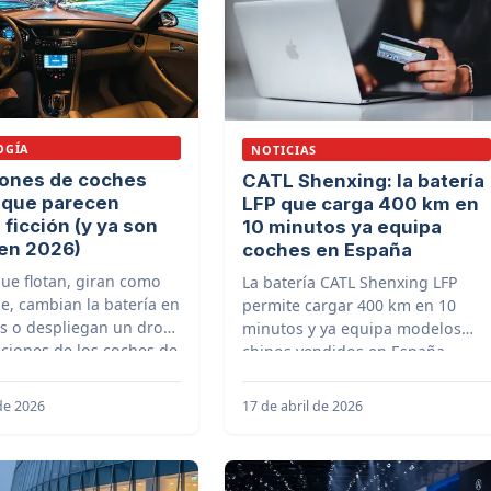
OGÍA
NOTICIAS
iones de coches
CATL Shenxing: la batería
 que parecen
LFP que carga 400 km en
 ficción (y ya son
10 minutos ya equipa
 en 2026)
coches en España
ue flotan, giran como
La batería CATL Shenxing LFP
e, cambian la batería en
permite cargar 400 km en 10
s o despliegan un dron:
minutos y ya equipa modelos
nciones de los coches de
chinos vendidos en España.
 existen en 2026.
Explicamos cómo funciona y qué
coches la montan.
 de 2026
17 de abril de 2026