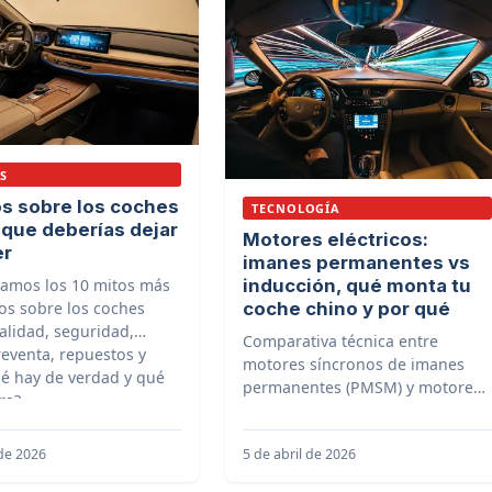
S
os sobre los coches
TECNOLOGÍA
 que deberías dejar
Motores eléctricos:
er
imanes permanentes vs
amos los 10 mitos más
inducción, qué monta tu
os sobre los coches
coche chino y por qué
alidad, seguridad,
Comparativa técnica entre
reventa, repuestos y
motores síncronos de imanes
é hay de verdad y qué
permanentes (PMSM) y motores
ra?
asíncronos de inducción en
coches eléctricos chinos:
 de 2026
5 de abril de 2026
eficiencia, par, coste y modelos.