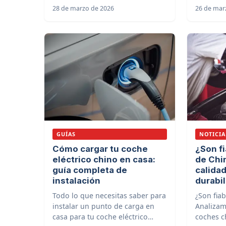
28 de marzo de 2026
26 de mar
si necesitas reclamar.
para viaj
GUÍAS
NOTICIA
Cómo cargar tu coche
¿Son f
eléctrico chino en casa:
de Chi
guía completa de
calidad
instalación
durabi
Todo lo que necesitas saber para
¿Son fia
instalar un punto de carga en
Analizamo
casa para tu coche eléctrico
coches c