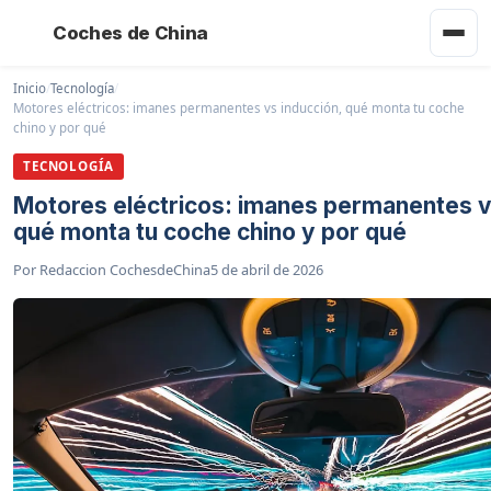
Coches de China
Inicio
/
Tecnología
/
Motores eléctricos: imanes permanentes vs inducción, qué monta tu coche
chino y por qué
TECNOLOGÍA
Motores eléctricos: imanes permanentes v
qué monta tu coche chino y por qué
Por
Redaccion CochesdeChina
5 de abril de 2026