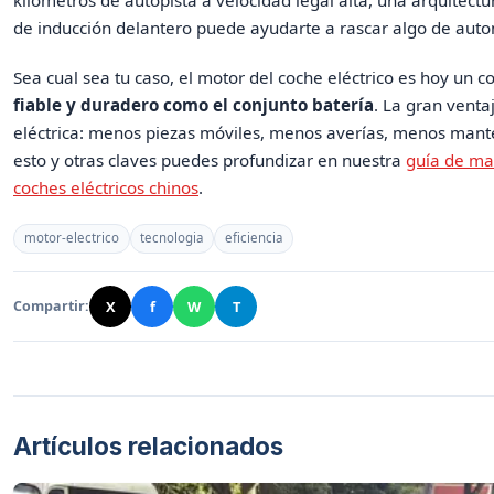
kilómetros de autopista a velocidad legal alta, una arquitec
de inducción delantero puede ayudarte a rascar algo de aut
Sea cual sea tu caso, el motor del coche eléctrico es hoy un
fiable y duradero como el conjunto batería
. La gran venta
eléctrica: menos piezas móviles, menos averías, menos mant
esto y otras claves puedes profundizar en nuestra
guía de ma
coches eléctricos chinos
.
motor-electrico
tecnologia
eficiencia
X
f
W
T
Compartir:
Artículos relacionados