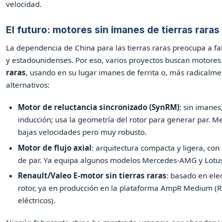
velocidad.
El futuro: motores sin imanes de tierras raras
La dependencia de China para las tierras raras preocupa a f
y estadounidenses. Por eso, varios proyectos buscan motor
raras
, usando en su lugar imanes de ferrita o, más radicalme
alternativos:
Motor de reluctancia sincronizado (SynRM)
: sin imanes
inducción; usa la geometría del rotor para generar par. Me
bajas velocidades pero muy robusto.
Motor de flujo axial
: arquitectura compacta y ligera, co
de par. Ya equipa algunos modelos Mercedes-AMG y Lotus
Renault/Valeo E-motor sin tierras raras
: basado en ele
rotor, ya en producción en la plataforma AmpR Medium (Re
eléctricos).