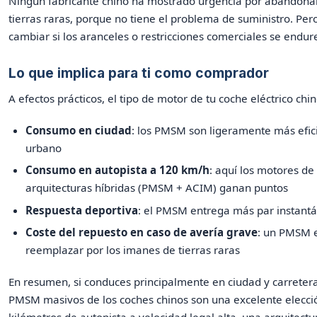
Ningún fabricante chino ha mostrado urgencia por abandona
tierras raras, porque no tiene el problema de suministro. Per
cambiar si los aranceles o restricciones comerciales se endur
Lo que implica para ti como comprador
A efectos prácticos, el tipo de motor de tu coche eléctrico chin
Consumo en ciudad
: los PMSM son ligeramente más efic
urbano
Consumo en autopista a 120 km/h
: aquí los motores de
arquitecturas híbridas (PMSM + ACIM) ganan puntos
Respuesta deportiva
: el PMSM entrega más par instant
Coste del repuesto en caso de avería grave
: un PMSM 
reemplazar por los imanes de tierras raras
En resumen, si conduces principalmente en ciudad y carretera
PMSM masivos de los coches chinos son una excelente elecci