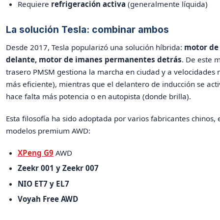
Requiere
refrigeración activa
(generalmente líquida)
La solución Tesla: combinar ambos
Desde 2017, Tesla popularizó una solución híbrida:
motor de
delante, motor de imanes permanentes detrás
. De este 
trasero PMSM gestiona la marcha en ciudad y a velocidades 
más eficiente), mientras que el delantero de inducción se act
hace falta más potencia o en autopista (donde brilla).
Esta filosofía ha sido adoptada por varios fabricantes chinos
modelos premium AWD:
XPeng G9
AWD
Zeekr 001 y Zeekr 007
NIO ET7 y EL7
Voyah Free AWD