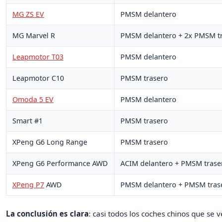
MG ZS EV
PMSM delantero
MG Marvel R
PMSM delantero + 2x PMSM t
Leapmotor T03
PMSM delantero
Leapmotor C10
PMSM trasero
Omoda 5 EV
PMSM delantero
Smart #1
PMSM trasero
XPeng G6 Long Range
PMSM trasero
XPeng G6 Performance AWD
ACIM delantero + PMSM trase
XPeng P7
AWD
PMSM delantero + PMSM tras
La conclusión es clara
: casi todos los coches chinos que se