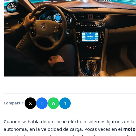
X
f
W
T
Compartir:
Cuando se habla de un coche eléctrico solemos fijarnos en la 
autonomía, en la velocidad de carga. Pocas veces en el
moto