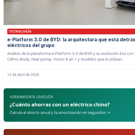
TECNOLOGÍA
e-Platform 3.0 de BYD: la arquitectura que está detrá
eléctricos del grupo
Análisis de la plataforma e-Platform 3.0 de BYD y su evolución Evo con
Cell-to-Body, heat pump, motor 8 en 1 y modelos que la utilizan.
12 de abril de 2026
HERRAMIENTA GRATUITA
¿Cuánto ahorras con un eléctrico chino?
Calcula el ahorro anual y la amortización en segundos →