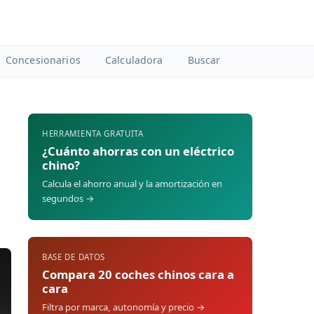
Concesionarios
Calculadora
Buscar
HERRAMIENTA GRATUITA
¿Cuánto ahorras con un eléctrico
chino?
Calcula el ahorro anual y la amortización en
segundos →
BASE DE DATOS
Compara 20 coches chinos cara a
cara
Filtra por marca, autonomía y precio →