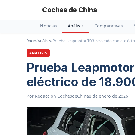
Coches de China
Noticias
Análisis
Comparativas
Inicio
/
Análisis
/
Prueba Leapmotor T03: viviendo con el eléctr
ANÁLISIS
Prueba Leapmotor 
eléctrico de 18.90
Por
Redaccion CochesdeChina
8 de enero de 2026