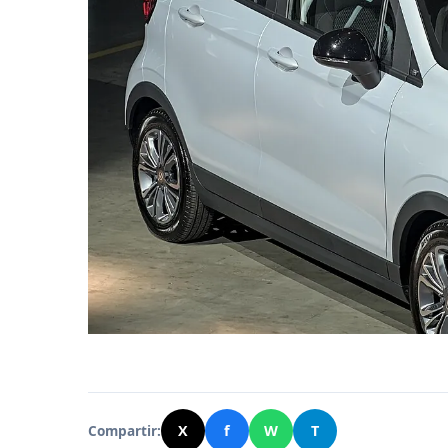
Compartir:
X
f
W
T