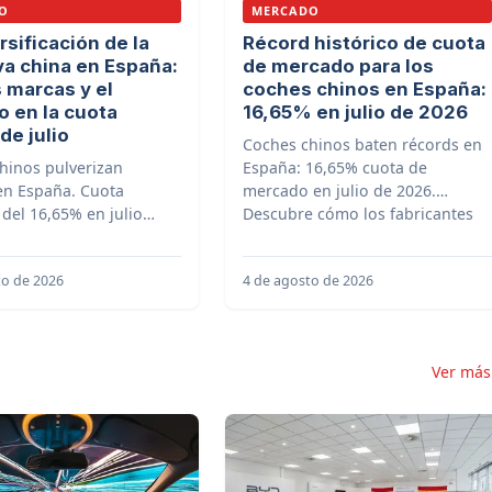
O
MERCADO
rsificación de la
Récord histórico de cuota
va china en España:
de mercado para los
 marcas y el
coches chinos en España:
o en la cuota
16,65% en julio de 2026
de julio
Coches chinos baten récords en
hinos pulverizan
España: 16,65% cuota de
en España. Cuota
mercado en julio de 2026.
 del 16,65% en julio
Descubre cómo los fabricantes
 la diversificación y
asiáticos dominan el sector
arcas. ¡Descubre el
automovilístico.
to de 2026
4 de agosto de 2026
Ver má