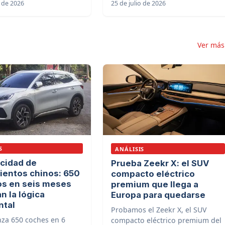
o de 2026
25 de julio de 2026
Ver má
S
ANÁLISIS
ocidad de
Prueba Zeekr X: el SUV
ientos chinos: 650
compacto eléctrico
s en seis meses
premium que llega a
n la lógica
Europa para quedarse
ntal
Probamos el Zeekr X, el SUV
nza 650 coches en 6
compacto eléctrico premium del