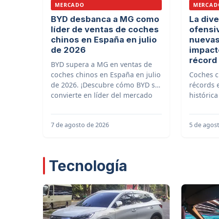
MERCADO
MERCAD
BYD desbanca a MG como
La dive
líder de ventas de coches
ofensi
chinos en España en julio
nuevas
de 2026
impact
récord 
BYD supera a MG en ventas de
coches chinos en España en julio
Coches c
de 2026. ¡Descubre cómo BYD se
récords 
convierte en líder del mercado
histórica
español!
gracias a
nuevas m
7 de agosto de 2026
5 de agos
impacto!
Tecnología