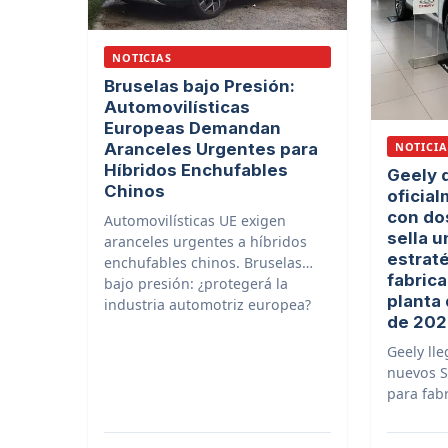
NOTICIAS
Bruselas bajo Presión:
Automovilísticas
Europeas Demandan
NOTICIA
Aranceles Urgentes para
Híbridos Enchufables
Geely 
Chinos
oficia
con do
Automovilísticas UE exigen
sella u
aranceles urgentes a híbridos
estrat
enchufables chinos. Bruselas
fabrica
bajo presión: ¿protegerá la
planta 
industria automotriz europea?
de 202
Geely ll
nuevos S
para fabr
Valencia
los detal