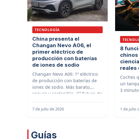
TECNOLOGÍA
China presenta el
TECNOL
Changan Nevo A06, el
8 func
primer eléctrico de
chinos
producción con baterías
ciencia
de iones de sodio
reales
Changan Nevo A06: 1º eléctrico
Coches q
de producción con baterías de
un tanqu
iones de sodio. Más barato,
3 minuto
seguro y sostenible. ¡El futuro de
estas fu
la movilidad ya está aquí!
China ya
7 de julio de 2026
1 de julio
Guías