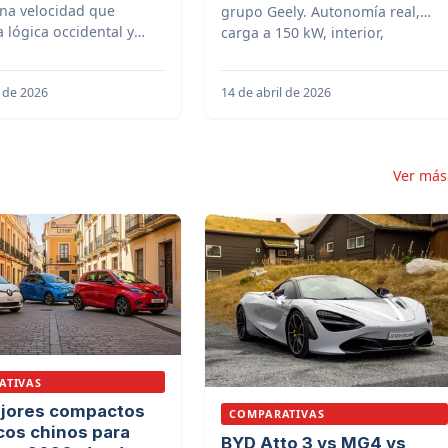
na velocidad que
grupo Geely. Autonomía real,
a lógica occidental y
carga a 150 kW, interior,
hito en la industria
conducción y precio frente al
iz global.
Volvo EX30.
o de 2026
14 de abril de 2026
Ver má
ATIVAS
jores compactos
COMPARATIVAS
cos chinos para
BYD Atto 3 vs MG4 vs