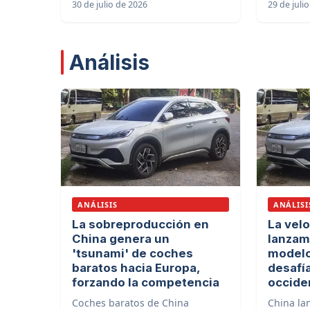
30 de julio de 2026
29 de juli
Análisis
ANÁLISIS
ANÁLISI
La sobreproducción en
La vel
China genera un
lanzam
'tsunami' de coches
modelo
baratos hacia Europa,
desafía
forzando la competencia
occide
Coches baratos de China
China la