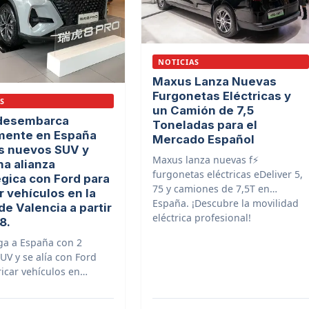
NOTICIAS
Maxus Lanza Nuevas
Furgonetas Eléctricas y
S
un Camión de 7,5
desembarca
Toneladas para el
lmente en España
Mercado Español
s nuevos SUV y
Maxus lanza nuevas f⚡️
na alianza
furgonetas eléctricas eDeliver 5,
égica con Ford para
75 y camiones de 7,5T en
r vehículos en la
España. ¡Descubre la movilidad
de Valencia a partir
eléctrica profesional!
8.
ega a España con 2
UV y se alía con Ford
icar vehículos en
 desde 2028. ¡Descubre
les!