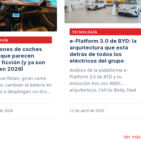
TECNOLOGÍA
OGÍA
e-Platform 3.0 de BYD: la
arquitectura que está
iones de coches
detrás de todos los
 que parecen
eléctricos del grupo
 ficción (y ya son
 en 2026)
Análisis de la plataforma e-
Platform 3.0 de BYD y su
ue flotan, giran como
evolución Evo con 800V:
e, cambian la batería en
arquitectura, Cell-to-Body, heat
s o despliegan un dron:
pump, motor 8 en 1 y modelos
nciones de los coches de
que la utilizan.
 existen en 2026.
 de 2026
12 de abril de 2026
Ver má