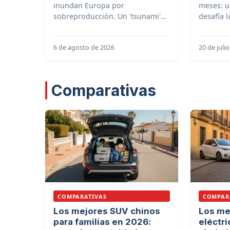
inundan Europa por
meses: u
sobreproducción. Un 'tsunami'
desafía l
que fuerza a la competencia y
marca un 
redefine el mercado
automotr
6 de agosto de 2026
20 de juli
automovilístico.
Comparativas
COMPARATIVAS
COMPAR
Los mejores SUV chinos
Los me
para familias en 2026:
eléctri