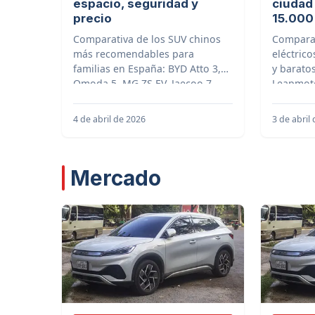
espacio, seguridad y
ciudad
precio
15.000
Comparativa de los SUV chinos
Comparat
más recomendables para
eléctric
familias en España: BYD Atto 3,
y barato
Omoda 5, MG ZS EV, Jaecoo 7,
Leapmoto
Chery Tiggo 8 Pro y más
BYD Dolp
4 de abril de 2026
3 de abril
Mercado