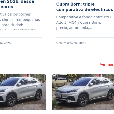
 en 2026: desde
Cupra Born: triple
 euros
comparativa de eléctricos
iva de los coches
Comparativa a fondo entre BYD
os chinos más pequeños
Atto 3, MG4 y Cupra Born:
s para ciudad:
precio, autonomía,
r T03, Dongfeng Box,
equipamiento, espacio y
hin, Smart #1 y MG4
conducción. Tres eléctricos cara
 de 2026
5 de marzo de 2026
a cara.
Ver má