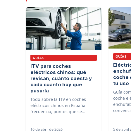
GUÍAS
GUÍAS
Eléctri
ITV para coches
enchuf
eléctricos chinos: qué
coche 
revisan, cuánto cuesta y
tu uso
cada cuánto hay que
pasarla
Guía com
coche elé
Todo sobre la ITV en coches
enchufab
eléctricos chinos en España:
convenci
frecuencia, puntos que se
marcas c
revisan, coste, diferencias con
España
un gasolina y consejos para
16 de abril de 2026
5 de abril
aprobar a la primera.