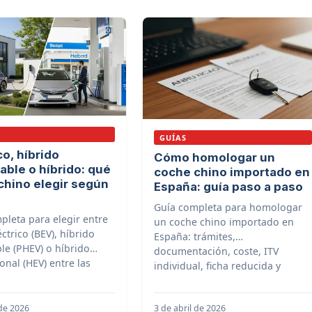
GUÍAS
co, híbrido
Cómo homologar un
able o híbrido: qué
coche chino importado en
chino elegir según
España: guía paso a paso
Guía completa para homologar
pleta para elegir entre
un coche chino importado en
ctrico (BEV), híbrido
España: trámites,
le (PHEV) o híbrido
documentación, coste, ITV
onal (HEV) entre las
individual, ficha reducida y
hinas disponibles en
consejos para no equivocarte.
 de 2026
3 de abril de 2026