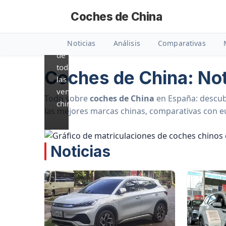
más
Coches de China
de
la
mitad
Noticias
Análisis
Comparativas
de
todas
Coches de China: Not
las
ventas
Todo sobre
coches de China
en España: descu
chinas.
las mejores marcas chinas, comparativas con eur
Noticias