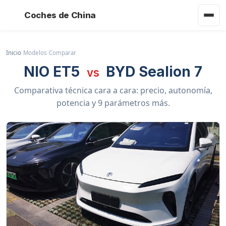
Coches de China
Inicio
/
Modelos
/
Comparar
NIO ET5
BYD Sealion 7
vs
Comparativa técnica cara a cara: precio, autonomía,
potencia y 9 parámetros más.