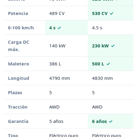
Potencia
489 CV
530 CV
0-100 km/h
4 s
4.5 s
Carga DC
140 kW
230 kW
máx.
Maletero
386 L
500 L
Longitud
4790 mm
4830 mm
Plazas
5
5
Tracción
AWD
AWD
Garantía
5 años
6 años
Tipo
Eléctrico puro
Eléctrico puro