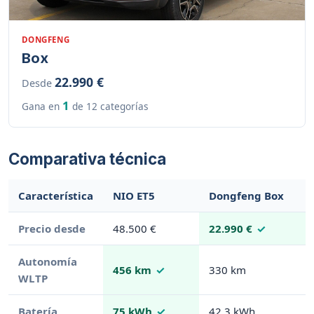
DONGFENG
Box
22.990 €
Desde
1
Gana en
de 12 categorías
Comparativa técnica
Característica
NIO ET5
Dongfeng Box
Precio desde
48.500 €
22.990 €
Autonomía
456 km
330 km
WLTP
Batería
75 kWh
42.3 kWh