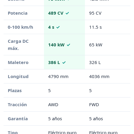
Potencia
489 CV
95 CV
0-100 km/h
4 s
11.5 s
Carga DC
140 kW
65 kW
máx.
Maletero
386 L
326 L
Longitud
4790 mm
4036 mm
Plazas
5
5
Tracción
AWD
FWD
Garantía
5 años
5 años
Tipo
Eléctrico puro
Eléctrico puro