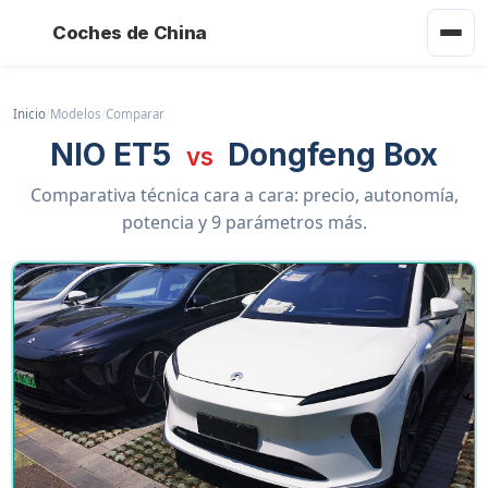
Coches de China
Inicio
/
Modelos
/
Comparar
NIO ET5
Dongfeng Box
vs
Comparativa técnica cara a cara: precio, autonomía,
potencia y 9 parámetros más.