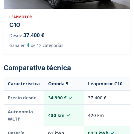
LEAPMOTOR
C10
37.400 €
Desde
4
Gana en
de 12 categorías
Comparativa técnica
Característica
Omoda 5
Leapmotor C10
Precio desde
34.990 €
37.400 €
Autonomía
430 km
420 km
WLTP
Batería
61 kWh
69.9 kWh