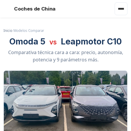
Coches de China
Inicio
/
Modelos
/
Comparar
Omoda 5
Leapmotor C10
vs
Comparativa técnica cara a cara: precio, autonomía,
potencia y 9 parámetros más.