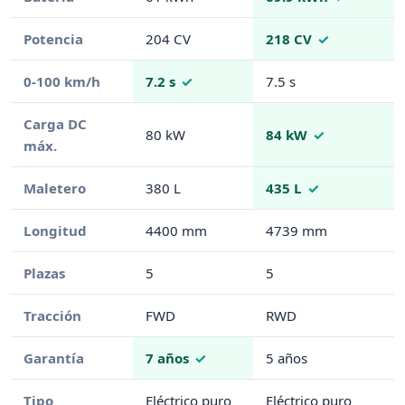
Potencia
204 CV
218 CV
0-100 km/h
7.2 s
7.5 s
Carga DC
80 kW
84 kW
máx.
Maletero
380 L
435 L
Longitud
4400 mm
4739 mm
Plazas
5
5
Tracción
FWD
RWD
Garantía
7 años
5 años
Tipo
Eléctrico puro
Eléctrico puro