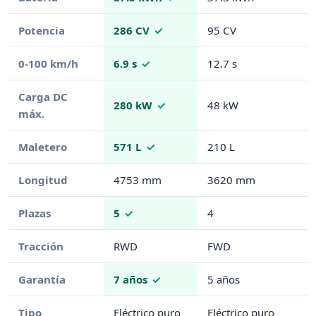
Potencia
286 CV
95 CV
0-100 km/h
6.9 s
12.7 s
Carga DC
280 kW
48 kW
máx.
Maletero
571 L
210 L
Longitud
4753 mm
3620 mm
Plazas
5
4
Tracción
RWD
FWD
Garantía
7 años
5 años
Tipo
Eléctrico puro
Eléctrico puro