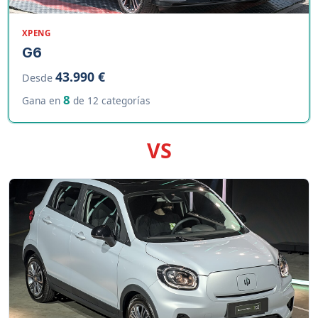
XPENG
G6
43.990 €
Desde
8
Gana en
de 12 categorías
VS