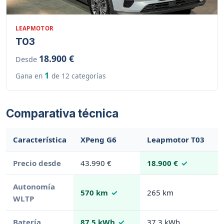
LEAPMOTOR
T03
18.900 €
Desde
1
Gana en
de 12 categorías
Comparativa técnica
Característica
XPeng G6
Leapmotor T03
Precio desde
43.990 €
18.900 €
Autonomía
570 km
265 km
WLTP
Batería
87.5 kWh
37.3 kWh