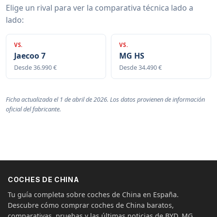
Elige un rival para ver la comparativa técnica lado a
lado:
VS.
VS.
Jaecoo 7
MG HS
Desde 36.990 €
Desde 34.490 €
Ficha actualizada el 1 de abril de 2026. Los datos provienen de información
oficial del fabricante.
COCHES DE CHINA
Tu guía completa sobre coches de China en España.
Descubre cómo comprar coches de China baratos,
comparativas, pruebas y las últimas noticias de BYD, MG,