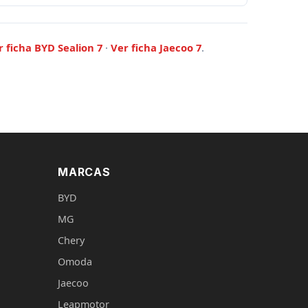
r ficha BYD Sealion 7
·
Ver ficha Jaecoo 7
.
MARCAS
BYD
MG
Chery
Omoda
Jaecoo
Leapmotor