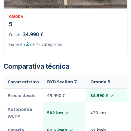
OMODA
5
34.990 €
Desde
2
Gana en
de 12 categorías
Comparativa técnica
Característica
BYD Sealion 7
Omoda 5
Precio desde
49.990 €
34.990 €
Autonomía
502 km
430 km
WLTP
Batería
82.5 kWh
61 kWh