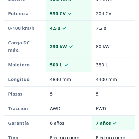
Potencia
530 CV
204 CV
0-100 km/h
4.5 s
7.2 s
Carga DC
230 kW
80 kW
máx.
Maletero
500 L
380 L
Longitud
4830 mm
4400 mm
Plazas
5
5
Tracción
AWD
FWD
Garantía
6 años
7 años
Tipo
Eléctrico puro
Eléctrico puro