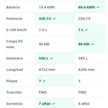
Batería
19.4 kWh
60.4 kWh
Potencia
326 CV
204 CV
0-100 km/h
7.3 s
7 s
Carga DC
40 kW
88 kW
máx.
Maletero
550 L
345 L
Longitud
4722 mm
4290 mm
Plazas
7
5
Tracción
FWD
FWD
Garantía
7 años
6 años