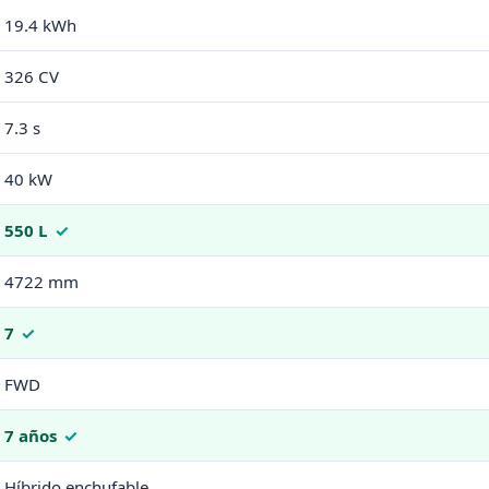
19.4 kWh
326 CV
7.3 s
40 kW
550 L
4722 mm
7
FWD
7 años
Híbrido enchufable