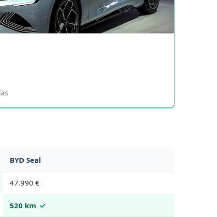
ías
BYD Seal
47.990 €
520 km