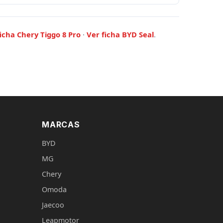
icha Chery Tiggo 8 Pro
·
Ver ficha BYD Seal
.
MARCAS
BYD
MG
Chery
Omoda
Jaecoo
Leapmotor