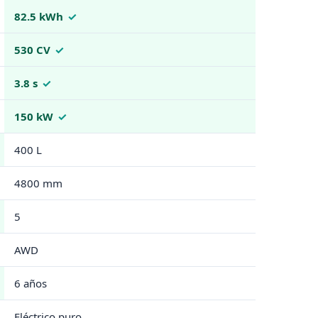
82.5 kWh
530 CV
3.8 s
150 kW
400 L
4800 mm
5
AWD
6 años
Eléctrico puro