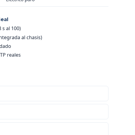
Seal
 s al 100)
ntegrada al chasis)
idado
TP reales