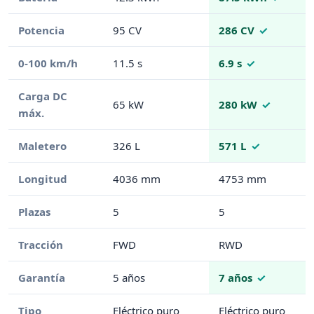
Potencia
95 CV
286 CV
0-100 km/h
11.5 s
6.9 s
Carga DC
65 kW
280 kW
máx.
Maletero
326 L
571 L
Longitud
4036 mm
4753 mm
Plazas
5
5
Tracción
FWD
RWD
Garantía
5 años
7 años
Tipo
Eléctrico puro
Eléctrico puro