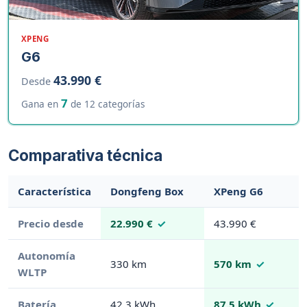
XPENG
G6
43.990 €
Desde
7
Gana en
de 12 categorías
Comparativa técnica
Característica
Dongfeng Box
XPeng G6
Precio desde
22.990 €
43.990 €
Autonomía
330 km
570 km
WLTP
Batería
42.3 kWh
87.5 kWh