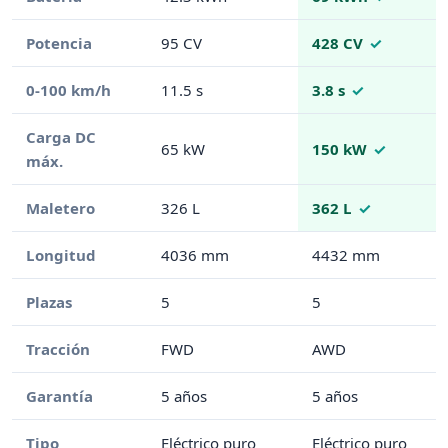
Potencia
95 CV
428 CV
0-100 km/h
11.5 s
3.8 s
Carga DC
65 kW
150 kW
máx.
Maletero
326 L
362 L
Longitud
4036 mm
4432 mm
Plazas
5
5
Tracción
FWD
AWD
Garantía
5 años
5 años
Tipo
Eléctrico puro
Eléctrico puro