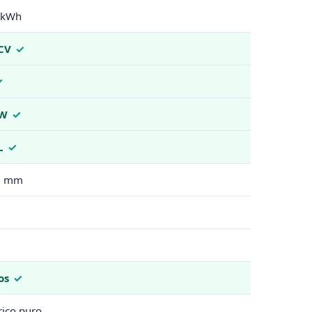
 kWh
CV
kW
L
0 mm
os
rico puro