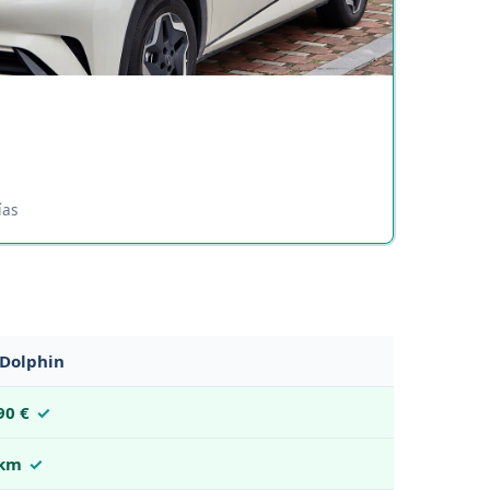
ías
Dolphin
90 €
 km