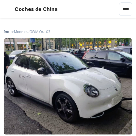
Coches de China
Inicio
/
Modelos
/
GWM Ora 03