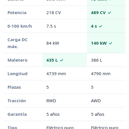
Potencia
218 CV
489 CV
0-100 km/h
7.5 s
4 s
Carga DC
84 kW
140 kW
máx.
Maletero
435 L
386 L
Longitud
4739 mm
4790 mm
Plazas
5
5
Tracción
RWD
AWD
Garantía
5 años
5 años
Tipo
Eléctrico puro
Eléctrico puro