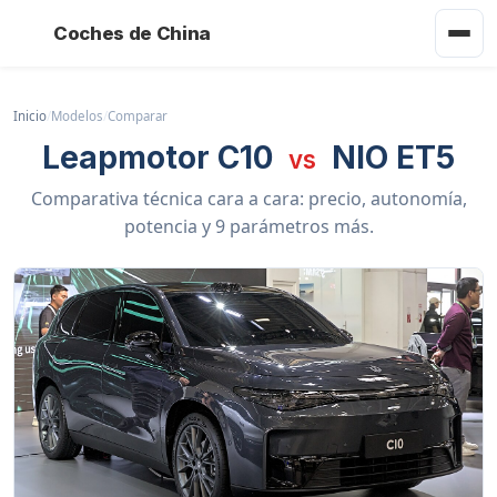
Coches de China
Inicio
/
Modelos
/
Comparar
Leapmotor C10
NIO ET5
vs
Comparativa técnica cara a cara: precio, autonomía,
potencia y 9 parámetros más.