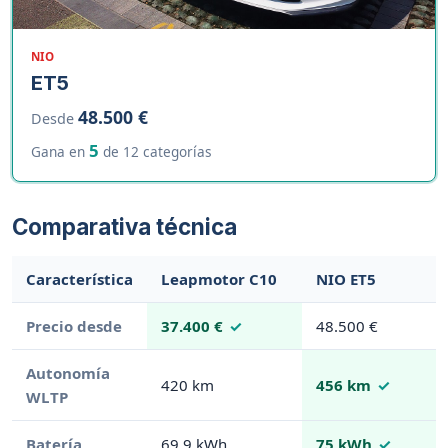
NIO
ET5
48.500 €
Desde
5
Gana en
de 12 categorías
Comparativa técnica
Característica
Leapmotor C10
NIO ET5
Precio desde
37.400 €
48.500 €
Autonomía
420 km
456 km
WLTP
Batería
69.9 kWh
75 kWh