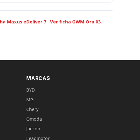
cha Maxus eDeliver 7
·
Ver ficha GWM Ora 03
.
MARCAS
BYD
MG
Chery
Omoda
Jaecoo
Leapmotor