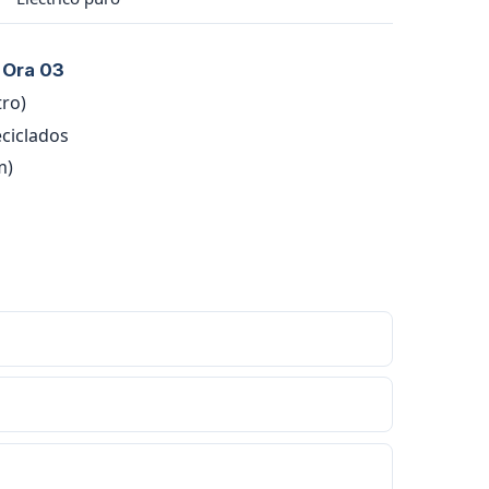
 Ora 03
tro)
eciclados
m)