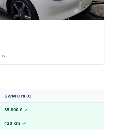
ías
GWM Ora 03
35.800 €
420 km