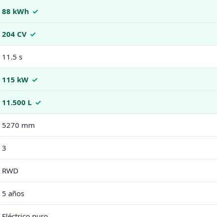
88 kWh
204 CV
11.5 s
115 kW
11.500 L
5270 mm
3
RWD
5 años
Eléctrico puro