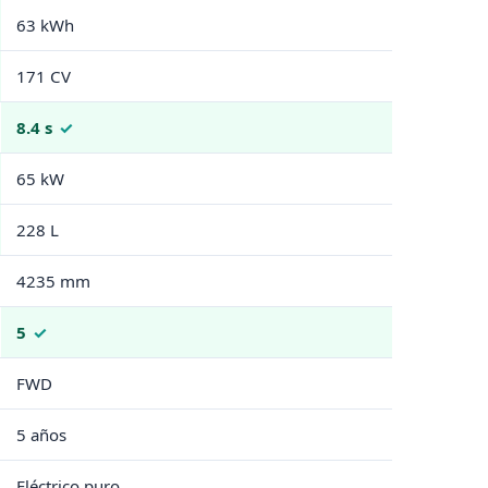
63 kWh
171 CV
8.4 s
65 kW
228 L
4235 mm
5
FWD
5 años
Eléctrico puro