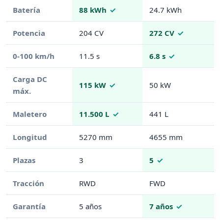
Batería
88 kWh
24.7 kWh
Potencia
204 CV
272 CV
0-100 km/h
11.5 s
6.8 s
Carga DC
115 kW
50 kW
máx.
Maletero
11.500 L
441 L
Longitud
5270 mm
4655 mm
Plazas
3
5
Tracción
RWD
FWD
Garantía
5 años
7 años