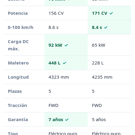
Potencia
156 CV
171 CV
0-100 km/h
8.6 s
8.4 s
Carga DC
92 kW
65 kW
máx.
Maletero
448 L
228 L
Longitud
4323 mm
4235 mm
Plazas
5
5
Tracción
FWD
FWD
Garantía
7 años
5 años
Tipo
Eléctrico puro
Eléctrico puro