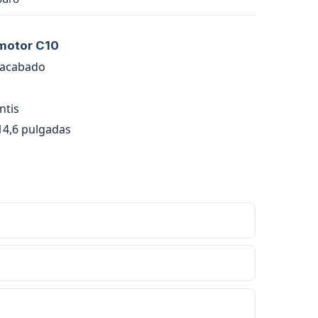
pmotor C10
n acabado
ntis
 14,6 pulgadas