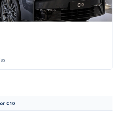
ías
or C10