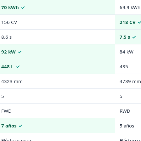
70 kWh
69.9 kWh
156 CV
218 CV
8.6 s
7.5 s
92 kW
84 kW
448 L
435 L
4323 mm
4739 mm
5
5
FWD
RWD
7 años
5 años
Eléctrico puro
Eléctrico 