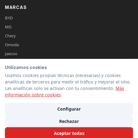
MARCAS
BYD
MG
Chery
Omoda
Jaecoo
Leapmotor
Utilizamos cookies
XPeng
Usamos cookies propias técnicas (necesarias) y cookies
Dongfeng
analíticas de terceros para medir el tráfico y mejorar el sitio.
Las analíticas solo se activan con tu consentimiento.
Más
Ver todas →
información sobre cookies
Configurar
Aviso Legal
Privacidad
Cookies
Sobre nosotros
Contacto
Rechazar
© 2026 Coches de China (cochesdechina.es) - Todos los derechos
reservados
Aceptar todas