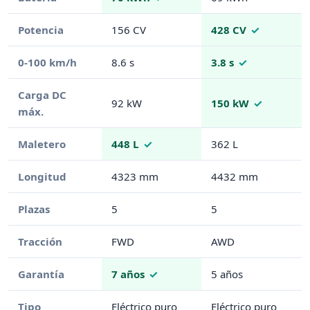
Potencia
156 CV
428 CV
0-100 km/h
8.6 s
3.8 s
Carga DC
92 kW
150 kW
máx.
Maletero
448 L
362 L
Longitud
4323 mm
4432 mm
Plazas
5
5
Tracción
FWD
AWD
Garantía
7 años
5 años
Tipo
Eléctrico puro
Eléctrico puro