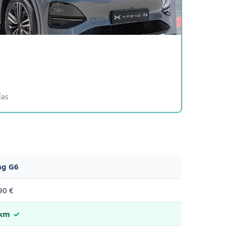
ías
ng G6
90 €
 km