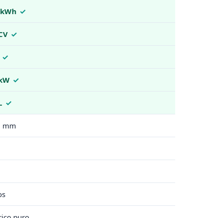
 kWh
CV
 kW
L
3 mm
os
rico puro