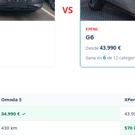
VS
XPENG
G6
43.990 €
Desde
6
Gana en
de 12 categor
Omoda 5
XPe
34.990 €
43.9
430 km
570