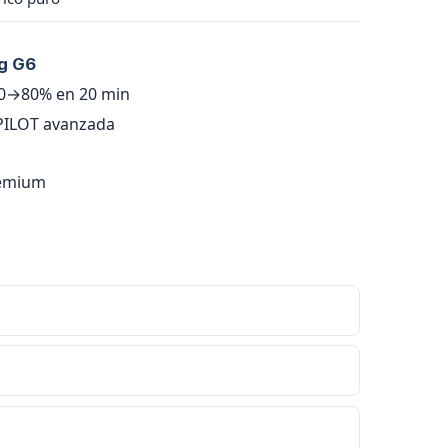
g G6
10→80% en 20 min
PILOT avanzada
remium