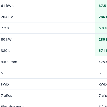
61 kWh
87.5
204 CV
286 
7.2 s
6.9 s
80 kW
280
380 L
571 
4400 mm
475
5
5
FWD
RWD
7 años
7 añ
Eléctrico puro
Eléct