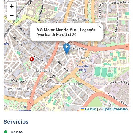
+
−
×
MG Motor Madrid Sur - Leganés
Avenida Universidad 20
Leaflet
|
©
OpenStreetMap
Servicios
●
Venta