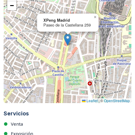
−
×
XPeng Madrid
Paseo de la Castellana 259
Leaflet
|
©
OpenStreetMap
Servicios
●
Venta
●
Exposición