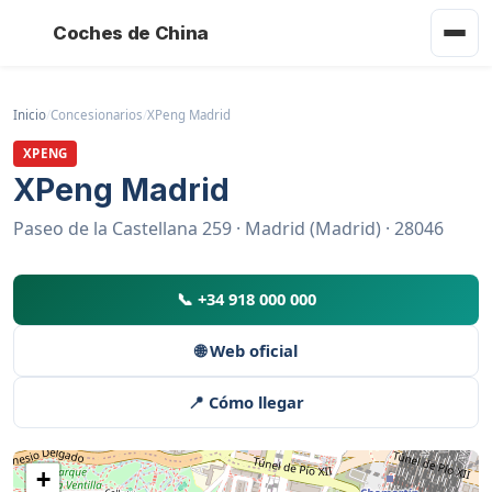
Coches de China
Inicio
/
Concesionarios
/
XPeng Madrid
XPENG
XPeng Madrid
Paseo de la Castellana 259 · Madrid (Madrid) · 28046
📞 +34 918 000 000
🌐 Web oficial
📍 Cómo llegar
+