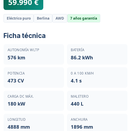
59.990 €
Eléctrico puro
Berlina
AWD
7 años garantía
Ficha técnica
AUTONOMÍA WLTP
BATERÍA
576 km
86.2 kWh
POTENCIA
0 A 100 KM/H
473 CV
4.1 s
CARGA DC MÁX.
MALETERO
180 kW
440 L
LONGITUD
ANCHURA
4888 mm
1896 mm