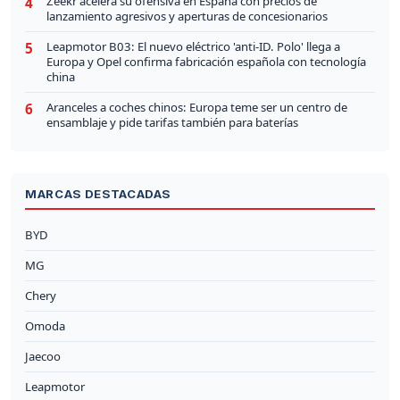
Zeekr acelera su ofensiva en España con precios de
4
lanzamiento agresivos y aperturas de concesionarios
Leapmotor B03: El nuevo eléctrico 'anti-ID. Polo' llega a
5
Europa y Opel confirma fabricación española con tecnología
china
Aranceles a coches chinos: Europa teme ser un centro de
6
ensamblaje y pide tarifas también para baterías
MARCAS DESTACADAS
BYD
MG
Chery
Omoda
Jaecoo
Leapmotor