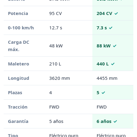
Potencia
95 CV
204 CV
0-100 km/h
12.7 s
7.3 s
Carga DC
48 kW
88 kW
máx.
Maletero
210 L
440 L
Longitud
3620 mm
4455 mm
Plazas
4
5
Tracción
FWD
FWD
Garantía
5 años
6 años
Tipo
Eléctrico puro
Eléctrico puro