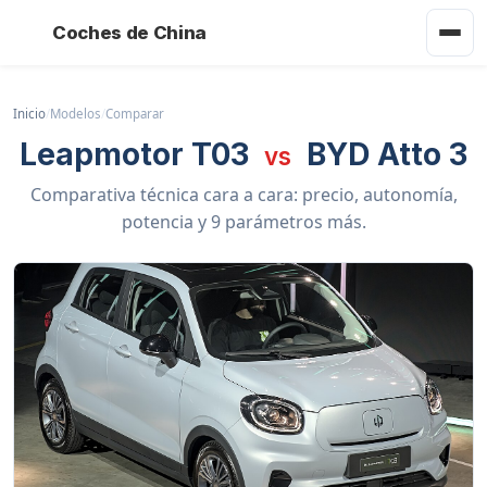
Coches de China
Inicio
/
Modelos
/
Comparar
Leapmotor T03
BYD Atto 3
vs
Comparativa técnica cara a cara: precio, autonomía,
potencia y 9 parámetros más.