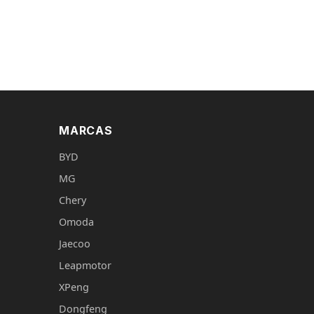
MARCAS
BYD
MG
Chery
Omoda
Jaecoo
Leapmotor
XPeng
Dongfeng