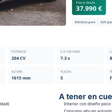
Precio desde
37.990 €
Eléctrico puro
SUV pe
POTENCIA
0 A 100 KM/H
C
204 CV
7.3 s
ALTURA
PLAZAS
T
1615 mm
5
A tener en cu
idad)
Interior con diseño poco
Consumo alto en autopis