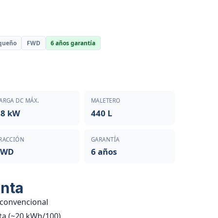
queño
FWD
6 años garantía
ARGA DC MÁX.
MALETERO
88 kW
440 L
RACCIÓN
GARANTÍA
FWD
6 años
enta
 convencional
ta (~20 kWh/100)