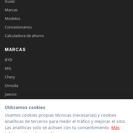
Guías
Marcas
Modelos
Concesionarios
Calculadora de ahorro
MARCAS
BYD
MG
Chery
Omoda
Jaecoo
Leapmotor
Utilizamos cookies
XPeng
Usamos cookies propias técnicas (necesarias) y cookies
Dongfeng
analíticas de terceros para medir el tráfico y mejorar el sitio.
Las analíticas solo se activan con tu consentimiento.
Más
Ver todas →