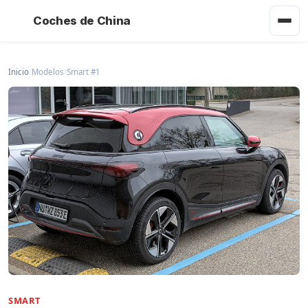
Coches de China
Inicio
/
Modelos
/
Smart #1
SMART