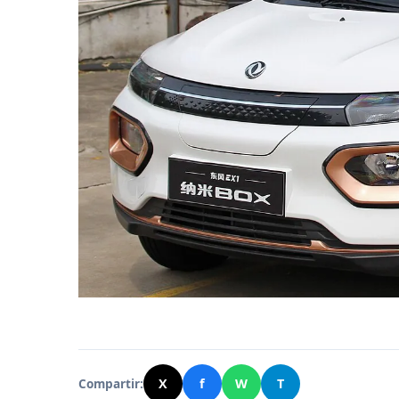
Compartir:
X
f
W
T