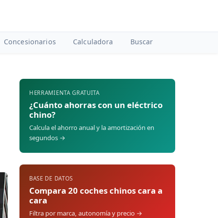
Concesionarios
Calculadora
Buscar
HERRAMIENTA GRATUITA
¿Cuánto ahorras con un eléctrico
chino?
Calcula el ahorro anual y la amortización en
segundos →
BASE DE DATOS
Compara 20 coches chinos cara a
cara
Filtra por marca, autonomía y precio →