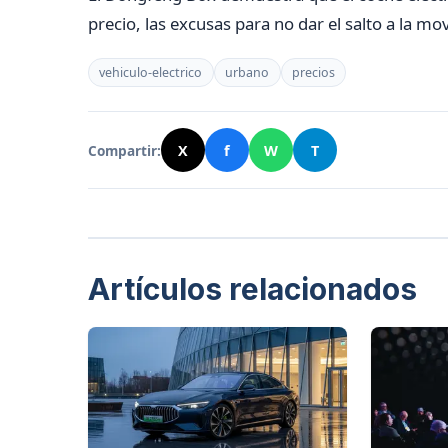
precio, las excusas para no dar el salto a la mo
vehiculo-electrico
urbano
precios
Compartir:
X
f
W
T
Artículos relacionados