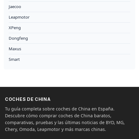
Jaecoo
Leapmotor
XPeng
Dongfeng
Maxus
Smart
COCHES DE CHINA
Tu guía completa sobre coches de China en España.
Descubre cómo comprar coches de China baratos,
comparativas, pruebas y las últimas noticias de BYD, MG,
Chery, Omoda, Leapmotor y más marcas chinas.