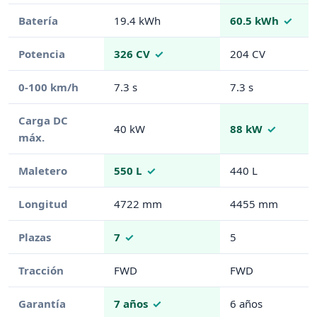
Batería
19.4 kWh
60.5 kWh
Potencia
326 CV
204 CV
0-100 km/h
7.3 s
7.3 s
Carga DC
40 kW
88 kW
máx.
Maletero
550 L
440 L
Longitud
4722 mm
4455 mm
Plazas
7
5
Tracción
FWD
FWD
Garantía
7 años
6 años