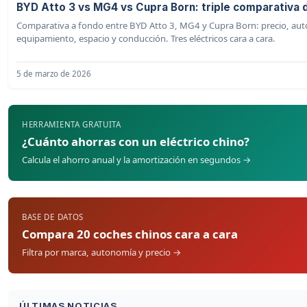
BYD Atto 3 vs MG4 vs Cupra Born: triple comparativa d
Comparativa a fondo entre BYD Atto 3, MG4 y Cupra Born: precio, au
equipamiento, espacio y conducción. Tres eléctricos cara a cara.
5 de marzo de 2026
HERRAMIENTA GRATUITA
¿Cuánto ahorras con un eléctrico chino?
Calcula el ahorro anual y la amortización en segundos →
BASE DE DATOS
Compara 20 coches chinos cara a cara
Filtra por marca, autonomía y precio →
ÚLTIMAS NOTICIAS