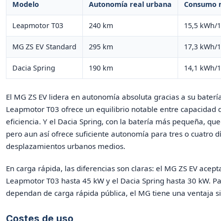
Modelo
Autonomía real urbana
Consumo 
Leapmotor T03
240 km
15,5 kWh/
MG ZS EV Standard
295 km
17,3 kWh/
Dacia Spring
190 km
14,1 kWh/
El MG ZS EV lidera en autonomía absoluta gracias a su baterí
Leapmotor T03 ofrece un equilibrio notable entre capacidad d
eficiencia. Y el Dacia Spring, con la batería más pequeña, q
pero aun así ofrece suficiente autonomía para tres o cuatro d
desplazamientos urbanos medios.
En carga rápida, las diferencias son claras: el MG ZS EV acept
Leapmotor T03 hasta 45 kW y el Dacia Spring hasta 30 kW. P
dependan de carga rápida pública, el MG tiene una ventaja sig
Costes de uso