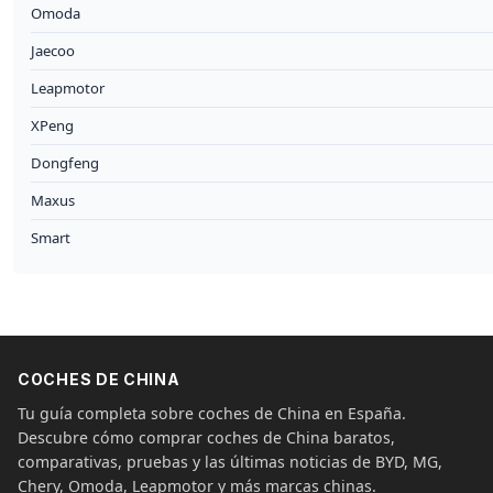
Omoda
Jaecoo
Leapmotor
XPeng
Dongfeng
Maxus
Smart
COCHES DE CHINA
Tu guía completa sobre coches de China en España.
Descubre cómo comprar coches de China baratos,
comparativas, pruebas y las últimas noticias de BYD, MG,
Chery, Omoda, Leapmotor y más marcas chinas.