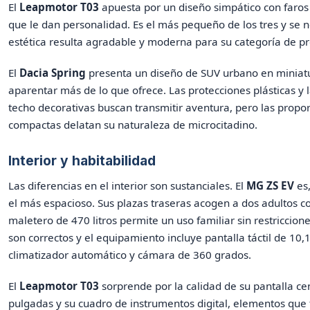
El
Leapmotor T03
apuesta por un diseño simpático con faro
que le dan personalidad. Es el más pequeño de los tres y se n
estética resulta agradable y moderna para su categoría de pr
El
Dacia Spring
presenta un diseño de SUV urbano en miniatu
aparentar más de lo que ofrece. Las protecciones plásticas y 
techo decorativas buscan transmitir aventura, pero las propo
compactas delatan su naturaleza de microcitadino.
Interior y habitabilidad
Las diferencias en el interior son sustanciales. El
MG ZS EV
es,
el más espacioso. Sus plazas traseras acogen a dos adultos co
maletero de 470 litros permite un uso familiar sin restriccion
son correctos y el equipamiento incluye pantalla táctil de 10,
climatizador automático y cámara de 360 grados.
El
Leapmotor T03
sorprende por la calidad de su pantalla ce
pulgadas y su cuadro de instrumentos digital, elementos que