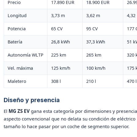
Precio
17.890 EUR
18.900 EUR
26.9
Longitud
3,73 m
3,62 m
4,32
Potencia
65 CV
95 CV
177 
Batería
26,8 kWh
37,3 kWh
51 
Autonomía WLTP
225 km
265 km
320 
Vel. máxima
125 km/h
100 km/h
175 
Maletero
308 l
210 l
470 l
Diseño y presencia
El
MG ZS EV
gana esta categoría por dimensiones y presencia
aspecto convencional que no delata su condición de eléctrico
tamaño lo hace pasar por un coche de segmento superior.