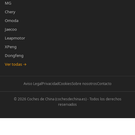
MG
Chery
Omoda
Jaecoo
Leapmotor
XPeng
Dongfeng
Ver todas →
Aviso Legal
Privacidad
Cookies
Sobre nosotros
Contacto
© 2026 Coches de China (cochesdechina.es) - Todos los derechos
reservados