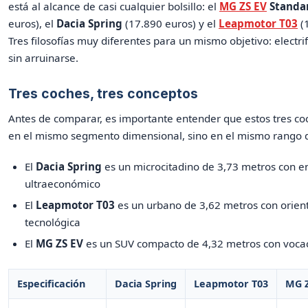
está al alcance de casi cualquier bolsillo: el
MG ZS EV
Standa
euros), el
Dacia Spring
(17.890 euros) y el
Leapmotor T03
(1
Tres filosofías muy diferentes para un mismo objetivo: electrif
sin arruinarse.
Tres coches, tres conceptos
Antes de comparar, es importante entender que estos tres c
en el mismo segmento dimensional, sino en el mismo rango 
El
Dacia Spring
es un microcitadino de 3,73 metros con e
ultraeconómico
El
Leapmotor T03
es un urbano de 3,62 metros con orien
tecnológica
El
MG ZS EV
es un SUV compacto de 4,32 metros con vocac
Especificación
Dacia Spring
Leapmotor T03
MG Z