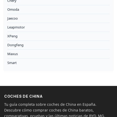
Chery
Omoda
Jaecoo
Leapmotor
XPeng
Dongfeng
Maxus
Smart
COCHES DE CHINA
Tu guía completa sobre coches de China en España.
Descubre cómo comprar coches de China baratos,
comparativas, pruebas y las últimas noticias de BYD, MG,