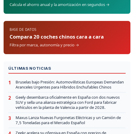
Calcula el ahorro anual y la amortización en segundos →
BASE DE DATOS
Compara 20 coches chinos cara a cara
Filtra por marca, autonomía y precio →
ÚLTIMAS NOTICIAS
Bruselas bajo Presión: Automovilísticas Europeas Demandan
1
Aranceles Urgentes para Híbridos Enchufables Chinos
Geely desembarca oficialmente en España con dos nuevos
2
SUV y sella una alianza estratégica con Ford para fabricar
vehículos en la planta de Valencia a partir de 2028.
Maxus Lanza Nuevas Furgonetas Eléctricas y un Camión de
3
7,5 Toneladas para el Mercado Español
Zeekr acelera su ofensiva en España con precios de
4