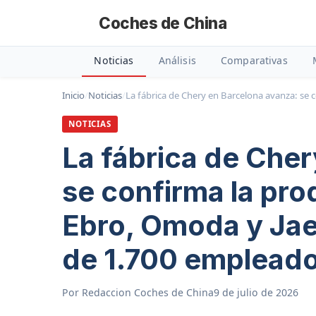
Coches de China
Noticias
Análisis
Comparativas
Inicio
/
Noticias
/
La fábrica de Chery en Barcelona avanza: se
NOTICIAS
La fábrica de Cher
se confirma la pr
Ebro, Omoda y Jae
de 1.700 emplead
Por
Redaccion Coches de China
9 de julio de 2026