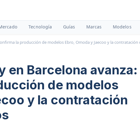
Mercado
Tecnología
Guías
Marcas
Modelos
 confirma la producción de modelos Ebro, Omoda y Jaecoo y la contratació
y en Barcelona avanza:
oducción de modelos
coo y la contratación
os