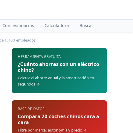
Concesionarios
Calculadora
Buscar
n de 1.700 empleados
HERRAMIENTA GRATUITA
¿Cuánto ahorras con un eléctrico
chino?
Calcula el ahorro anual y la amortización en
segundos →
BASE DE DATOS
Compara 20 coches chinos cara a
cara
Filtra por marca, autonomía y precio →